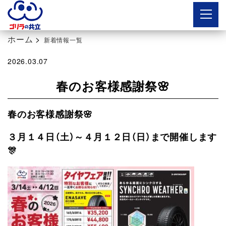
ボタン
ホーム
>
新着情報一覧
2026.03.07
春のお客様感謝祭🌸
春のお客様感謝祭🌸
３月１４日（土）～４月１２日（日）まで開催します
🎊