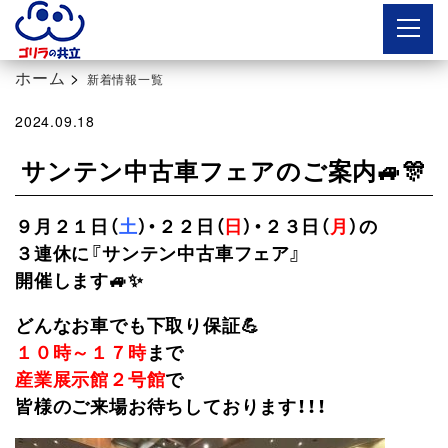
ボタン
ホーム
>
新着情報一覧
2024.09.18
サンテン中古車フェアのご案内🚙🎊
９月２１日（
土
）・２２日（
日
）・２３日（
月
）の
３連休に『サンテン中古車フェア』
開催します🚙✨
どんなお車でも下取り保証💪
１０時～１７時
まで
産業展示館２号館
で
皆様のご来場お待ちしております！！！